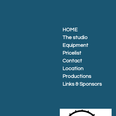
Ga
direct
naar
de
hoofdinhoud
HOME
The studio
Equipment
Pricelist
Contact
Location
Productions
Links & Sponsors